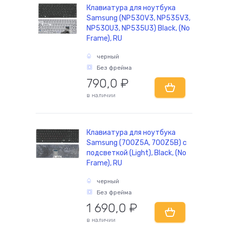
Клавиатура для ноутбука
Samsung (NP530V3, NP535V3,
NP530U3, NP535U3) Black, (No
Frame), RU
черный
Без фрейма
790,0
₽
в наличии
Клавиатура для ноутбука
Samsung (700Z5A, 700Z5B) с
подсветкой (Light), Black, (No
Frame), RU
черный
Без фрейма
1 690,0
₽
в наличии