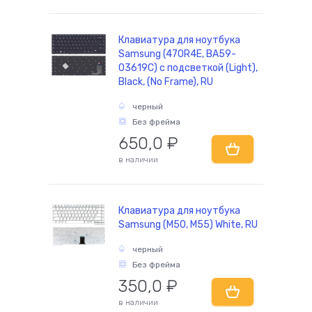
Клавиатура для ноутбука
Samsung (470R4E, BA59-
03619C) с подсветкой (Light),
Black, (No Frame), RU
черный
Без фрейма
650,0
₽
в наличии
Клавиатура для ноутбука
Samsung (M50, M55) White, RU
черный
Без фрейма
350,0
₽
в наличии