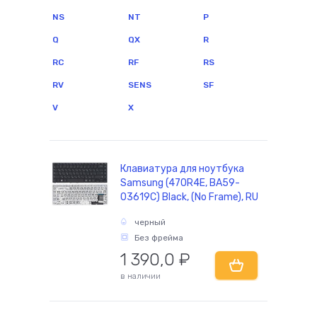
NS
NT
P
Q
QX
R
комплектующие
RC
RF
RS
RV
SENS
SF
V
X
Клавиатура для ноутбука
Samsung (470R4E, BA59-
03619C) Black, (No Frame), RU
черный
Без фрейма
1 390,0
₽
в наличии