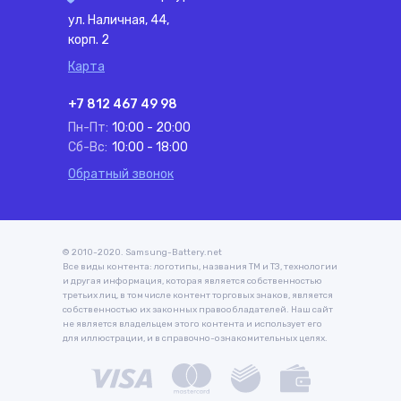
ул. Наличная, 44,
корп. 2
Карта
+7 812 467 49 98
Пн-Пт:
10:00 - 20:00
Сб-Вс:
10:00 - 18:00
Обратный звонок
© 2010-2020. Samsung-Battery.net
Все виды контента: логотипы, названия ТМ и ТЗ, технологии
и другая информация, которая является собственностью
третьих лиц, в том числе контент торговых знаков, является
собственностью их законных правообладателей. Наш сайт
не является владельцем этого контента и использует его
для иллюстрации, и в справочно-ознакомительных целях.