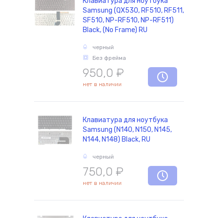
Клавиатура для ноутбука
Samsung (QX530, RF510, RF511,
SF510, NP-RF510, NP-RF511)
Black, (No Frame) RU
черный
Без фрейма
950,0
₽
нет в наличии
Клавиатура для ноутбука
Samsung (N140, N150, N145,
N144, N148) Black, RU
черный
750,0
₽
нет в наличии