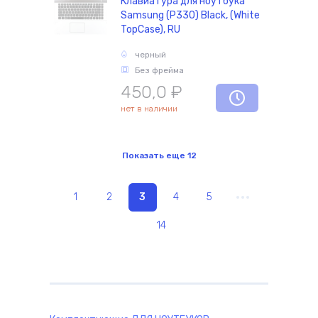
Клавиатура для ноутбука
Samsung (P330) Black, (White
TopCase), RU
черный
Без фрейма
450,0
₽
нет в наличии
Показать еще
12
1
2
3
4
5
14