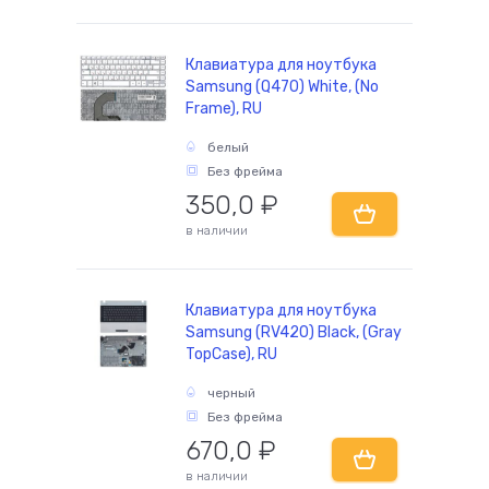
Клавиатура для ноутбука
Samsung (Q470) White, (No
Frame), RU
белый
Без фрейма
350,0
₽
в наличии
Клавиатура для ноутбука
Samsung (RV420) Black, (Gray
TopCase), RU
черный
Без фрейма
670,0
₽
в наличии