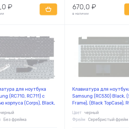
,0
₽
670,0
₽
чии
в наличии
иатура для ноутбука
Клавиатура для ноутбук
ng (RC710, RC711) с
Samsung (RC530) Black, (S
ю корпуса (Corps), Black,
Frame), (Black TopCase), 
rame), RU
черный
Цвет
черный
м
Без фрейма
Фрейм
Серебристый фрейм