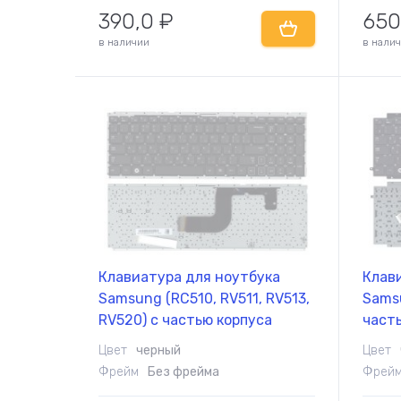
390,0
₽
650
в наличии
в нали
Клавиатура для ноутбука
Клав
Samsung (RC510, RV511, RV513,
Samsu
RV520) с частью корпуса
часть
(Corps), Black, (No Frame), RU
(No F
Цвет
черный
Цвет
Фрейм
Без фрейма
Фрей