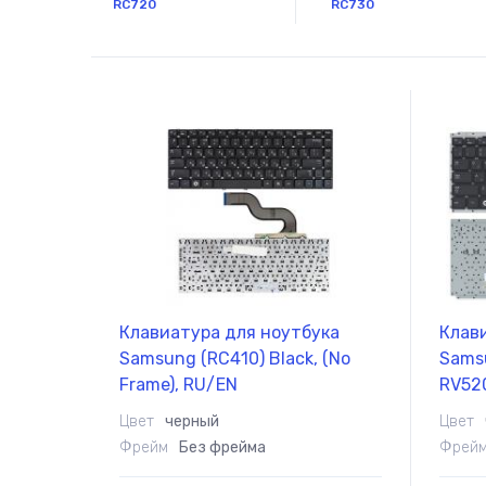
RC720
RC730
Клавиатура для ноутбука
Клав
Samsung (RC410) Black, (No
Samsu
Frame), RU/EN
RV520
Цвет
черный
Цвет
Фрейм
Без фрейма
Фрей