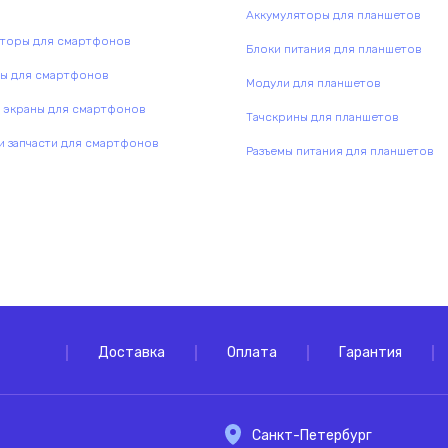
Аккумуляторы для планшетов
яторы для смартфонов
Блоки питания для планшетов
ны для смартфонов
Модули для планшетов
 экраны для смартфонов
Тачскрины для планшетов
 запчасти для смартфонов
Разъемы питания для планшетов
Доставка
Оплата
Гарантия
Санкт-Петербург