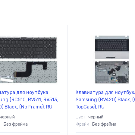
иатура для ноутбука
Клавиатура для ноутбук
ng (RC510, RV511, RV513,
Samsung (RV420) Black, (
) Black, (No Frame), RU
TopCase), RU
черный
Цвет
черный
м
Без фрейма
Фрейм
Без фрейма