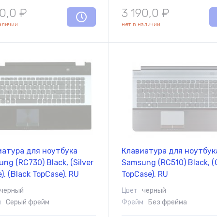
90,0
₽
3 190,0
₽
наличии
нет в наличии
иатура для ноутбука
Клавиатура для ноутбук
ng (RC730) Black, (Silver
Samsung (RC510) Black, (
), (Black TopCase), RU
TopCase), RU
черный
Цвет
черный
м
Серый фрейм
Фрейм
Без фрейма
Комплектующие