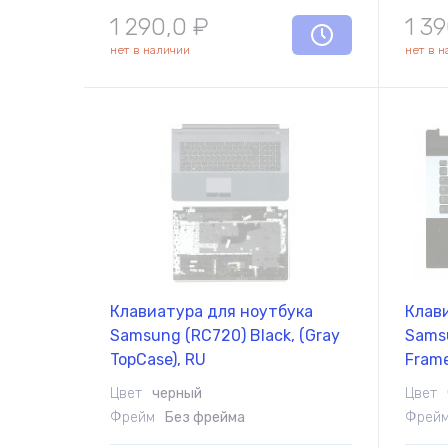
1 290,0
₽
1 3
нет в наличии
нет в 
Клавиатура для ноутбука
Клав
Samsung (RC720) Black, (Gray
Samsu
TopCase), RU
Frame
Цвет
черный
Цвет
Фрейм
Без фрейма
Фрей
Комплектующие
Запчасти