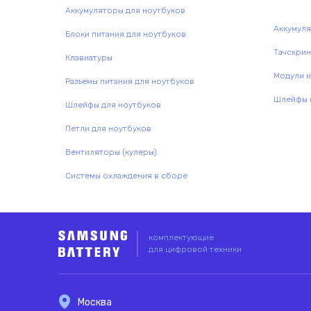
Аккумуляторы для ноутбуков
Аккумул
Блоки питания для ноутбуков
Тачскри
Клавиатуры
Модули и
Разъемы питания для ноутбуков
Шлейфы и
Шлейфы для ноутбуков
Петли для ноутбуков
Вентиляторы (кулеры)
Системы охлаждения в сборе
комплектующие
для цифровой техники
Москва