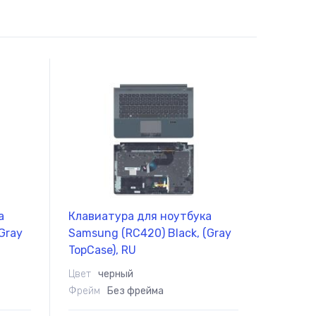
самовывоз товара из офиса
Сб-Вс:
10.00 - 18.00
самовывоз товара из офиса
а
Клавиатура для ноутбука
Gray
Samsung (RC420) Black, (Gray
TopCase), RU
Цвет
черный
Фрейм
Без фрейма