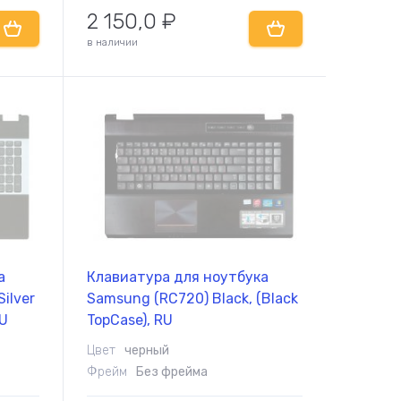
2 150,0
₽
в наличии
а
Клавиатура для ноутбука
ilver
Samsung (RC720) Black, (Black
RU
TopCase), RU
Цвет
черный
Фрейм
Без фрейма