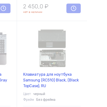
2 450,0
₽
нет в наличии
а
Клавиатура для ноутбука
Gray
Samsung (RC510) Black, (Black
TopCase), RU
Цвет
черный
Фрейм
Без фрейма