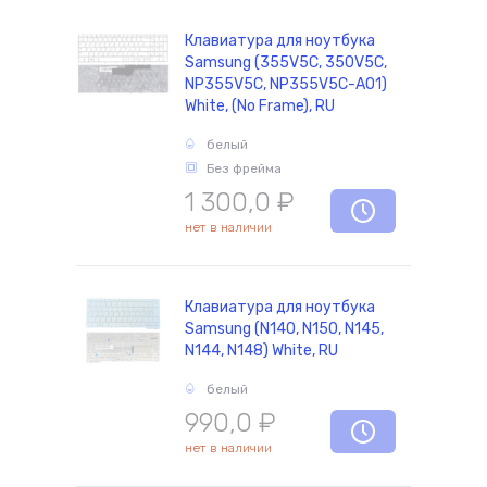
Клавиатура для ноутбука
Samsung (355V5C, 350V5C,
NP355V5C, NP355V5C-A01)
White, (No Frame), RU
белый
Без фрейма
1 300,0
₽
нет в наличии
Клавиатура для ноутбука
Samsung (N140, N150, N145,
N144, N148) White, RU
белый
990,0
₽
нет в наличии