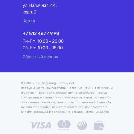
ул. Наличная, 44,
корп. 2
Карта
+7 812 467 49 98
Пн-Пт:
10:00 - 20:00
Сб-Вс:
10:00 - 18:00
Обратный звонок
© 2010-2020. Samsung-Battery.net
Все виды контента: логотипы, названия ТМ и ТЗ, технологии
и другая информация, которая является собственностью
третьих лиц, в том числе контент торговых знаков, является
собственностью их законных правообладателей. Наш сайт
не является владельцем этого контента и использует его
для иллюстрации, и в справочно-ознакомительных целях.