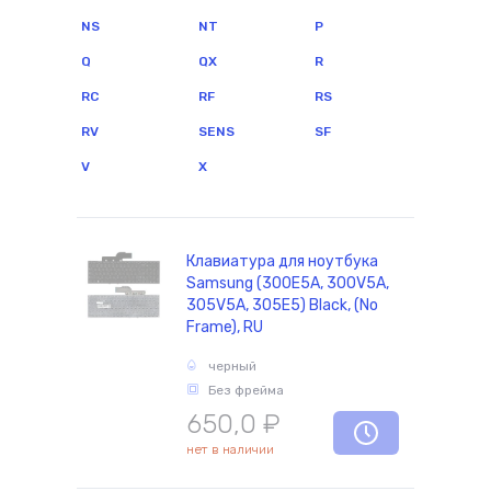
NS
NT
P
Q
QX
R
комплектующие
RC
RF
RS
RV
SENS
SF
V
X
Клавиатура для ноутбука
Samsung (300E5A, 300V5A,
305V5A, 305E5) Black, (No
Frame), RU
черный
Без фрейма
650,0
₽
нет в наличии