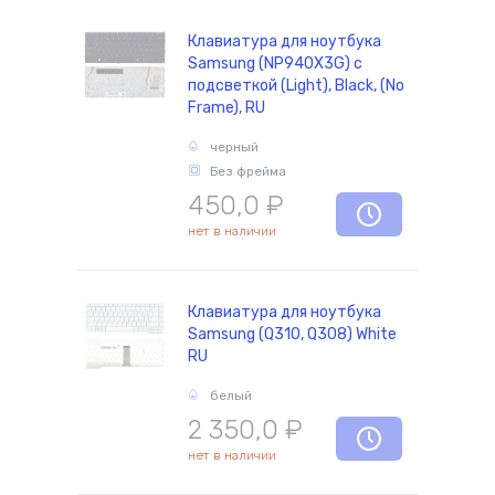
Клавиатура для ноутбука
Samsung (NP940X3G) с
подсветкой (Light), Black, (No
Frame), RU
черный
Без фрейма
450,0
₽
нет в наличии
Клавиатура для ноутбука
Samsung (Q310, Q308) White
RU
белый
2 350,0
₽
нет в наличии