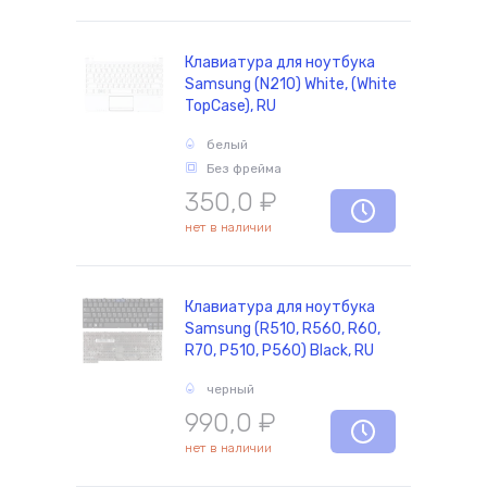
Клавиатура для ноутбука
Samsung (N210) White, (White
TopCase), RU
белый
Без фрейма
350,0
₽
нет в наличии
Клавиатура для ноутбука
Samsung (R510, R560, R60,
R70, P510, P560) Black, RU
черный
990,0
₽
нет в наличии