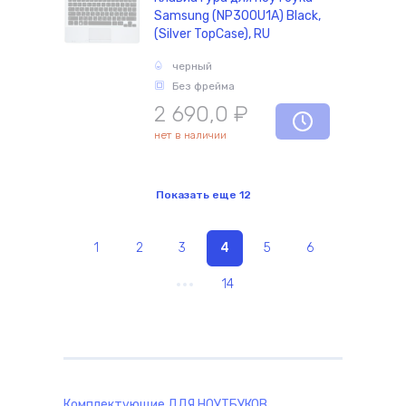
Samsung (NP300U1A) Black,
(Silver TopCase), RU
черный
Без фрейма
2 690,0
₽
нет в наличии
Показать еще
12
1
2
3
4
5
6
14
Комплектующие
ДЛЯ НОУТБУКОВ