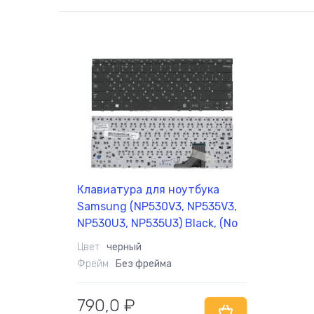
Клавиатура для ноутбука
Samsung (NP530V3, NP535V3,
NP530U3, NP535U3) Black, (No
Frame), RU
Цвет
черный
Фрейм
Без фрейма
790,0
₽