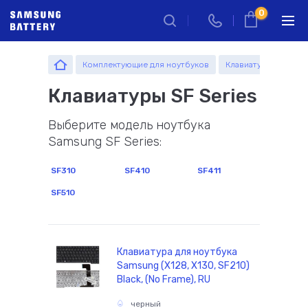
0
Комплектующие для ноутбуков
Москва
Санкт-Петербург
Клавиатуры
SF Ser
Запчасти
Комплектующие
Комплектующие
Клавиатуры SF Series
г. Москва, ул. Ткацкая, 5с3 (м.
комплектующие
Введите название устройства, модель или серию
Семеновская)
Вход через стеклянные раздвижные двери под
Выберите модель ноутбука
вывеской "Смарт сервис".
Samsung SF Series:
+7 495 414 28 79
SF310
SF410
SF411
Обратный звонок
SF510
Пн-Пт:
Пн-Пт:
Сб-Вс:
10.00 - 18.00
10.00 - 20.00
10.00 - 18.00
Запчасти
оформление
самовывоз
самовывоз
заказов по
товара из
товара из
Клавиатура для ноутбука
телефону
офиса
офиса
Samsung (X128, X130, SF210)
Black, (No Frame), RU
черный