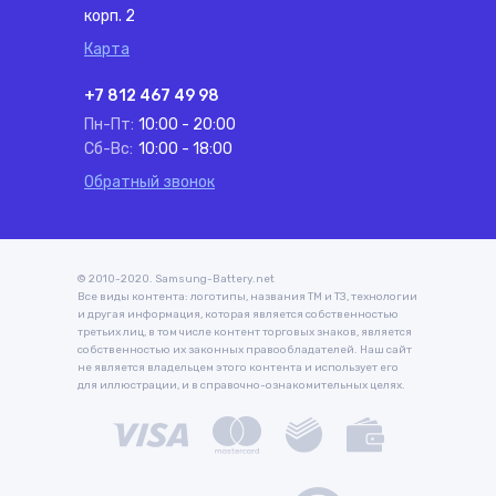
корп. 2
Карта
+7 812 467 49 98
Пн-Пт:
10:00 - 20:00
Сб-Вс:
10:00 - 18:00
Обратный звонок
© 2010-2020. Samsung-Battery.net
Все виды контента: логотипы, названия ТМ и ТЗ, технологии
и другая информация, которая является собственностью
третьих лиц, в том числе контент торговых знаков, является
собственностью их законных правообладателей. Наш сайт
не является владельцем этого контента и использует его
для иллюстрации, и в справочно-ознакомительных целях.