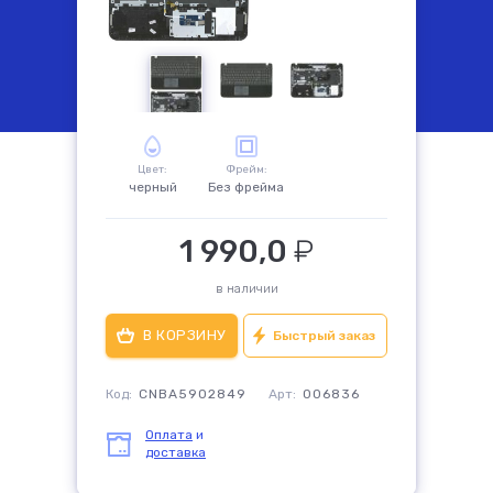
комплектующие
Цвет:
Фрейм:
черный
Без фрейма
1 990,0
₽
в наличии
Быстрый заказ
Код:
CNBA5902849
Арт:
006836
Оплата
и
доставка