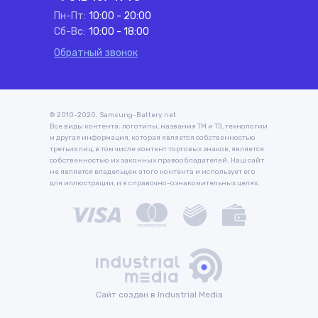
Пн-Пт:
10:00 - 20:00
Сб-Вс:
10:00 - 18:00
Обратный звонок
© 2010-2020. Samsung-Battery.net
Все виды контента: логотипы, названия ТМ и ТЗ, технологии
и другая информация, которая является собственностью
третьих лиц, в том числе контент торговых знаков, является
собственностью их законных правообладателей. Наш сайт
не является владельцем этого контента и использует его
для иллюстрации, и в справочно-ознакомительных целях.
Сайт создан в Industrial Media