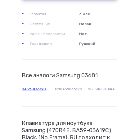
Гарантия
3 мес.
Состояние
Новая
Наличие подсветки
Нет
Язык клавиш
Русский
Все аналоги Samsung 03681
BA59-03619C
CNBA5903619C
SG-58600-XAA
Клавиатура для ноутбука
Samsung (470R4E, BA59-03619C)
Black, (No Frame), RU подходит к