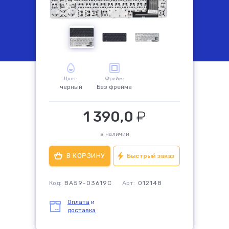
комплектующие
Цвет:
Фрейм:
черный
Без фрейма
1 390,0
₽
в наличии
Быстрый заказ
Код:
BA59-03619C
Арт:
012148
Оплата
и
доставка