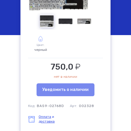
комплектующие
Цвет:
черный
750,0
₽
нет в наличии
Уведомить о наличии
Код:
BA59-02768D
Арт:
002328
Оплата
и
доставка