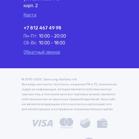
корп. 2
Карта
+7 812 467 49 98
Пн-Пт:
10:00 - 20:00
Сб-Вс:
10:00 - 18:00
Обратный звонок
© 2010-2020. Samsung-Battery.net
Все виды контента: логотипы, названия ТМ и ТЗ, технологии
и другая информация, которая является собственностью
третьих лиц, в том числе контент торговых знаков, является
собственностью их законных правообладателей. Наш сайт
не является владельцем этого контента и использует его
для иллюстрации, и в справочно-ознакомительных целях.