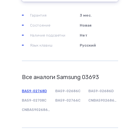
Гарантия
3 мес.
Состояние
Новая
Наличие подсветки
Нет
Язык клавиш
Русский
Все аналоги Samsung 03693
BA59-02768D
BA59-02686C
BA59-02686D
BA59-02708C
BA59-02766C
CNBA5902686CBIL
CNBA5902686DBIL