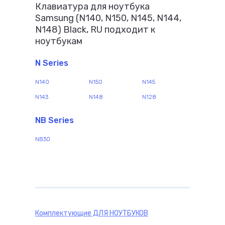
Клавиатура для ноутбука
Samsung (N140, N150, N145, N144,
N148) Black, RU подходит к
ноутбукам
N Series
N140
N150
N145
N143
N148
N128
NB Series
NB30
Комплектующие
ДЛЯ НОУТБУКОВ