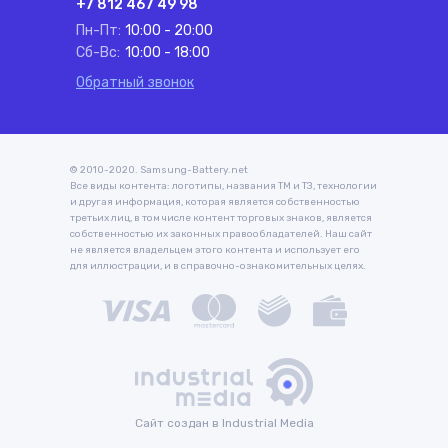
+7 812 467 49 98
Пн-Пт:
10:00 - 20:00
Сб-Вс:
10:00 - 18:00
Обратный звонок
© 2010-2020. Samsung-Battery.net
Все виды контента: логотипы, названия ТМ и ТЗ, технологии
и другая информация, которая является собственностью
третьих лиц, в том числе контент торговых знаков, является
собственностью их законных правообладателей. Наш сайт
не является владельцем этого контента и использует его
для иллюстрации, и в справочно-ознакомительных целях.
Сайт создан в Industrial Media