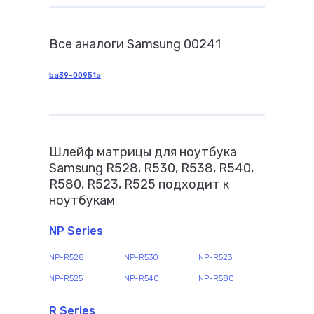
Все аналоги Samsung 00241
ba39-00951a
Шлейф матрицы для ноутбука
Samsung R528, R530, R538, R540,
R580, R523, R525 подходит к
ноутбукам
NP Series
NP-R528
NP-R530
NP-R523
NP-R525
NP-R540
NP-R580
R Series