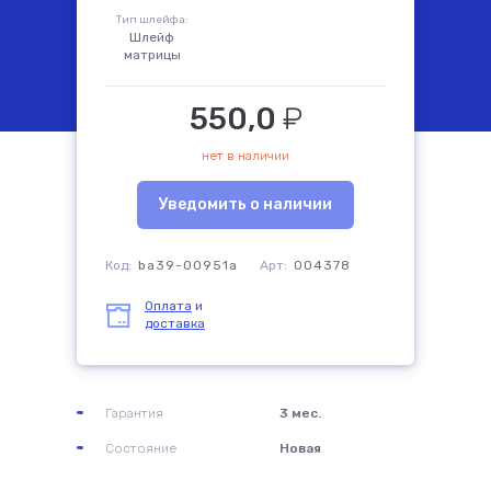
Тип шлейфа:
Шлейф
матрицы
комплектующие
550,0
₽
нет в наличии
Уведомить о наличии
Код:
ba39-00951a
Арт:
004378
Оплата
и
доставка
Гарантия
3 мес.
Состояние
Новая