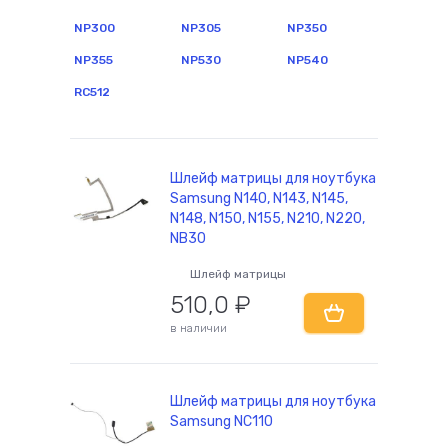
NP300
NP305
NP350
NP355
NP530
NP540
комплектующие
RC512
Шлейф матрицы для ноутбука
Samsung N140, N143, N145,
N148, N150, N155, N210, N220,
NB30
Шлейф матрицы
510,0
₽
в наличии
Шлейф матрицы для ноутбука
Samsung NC110