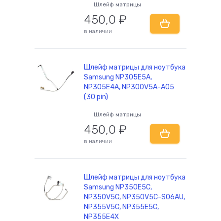
Шлейф матрицы
450,0
₽
в наличии
Шлейф матрицы для ноутбука
Samsung NP305E5A,
NP305E4A, NP300V5A-A05
(30 pin)
Шлейф матрицы
450,0
₽
в наличии
Шлейф матрицы для ноутбука
Samsung NP350E5C,
NP350V5C, NP350V5C-S06AU,
NP355V5C, NP355E5C,
NP355E4X