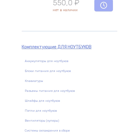
550,0
₽
нет в наличии
комплектующие
Комплектующие
ДЛЯ НОУТБУКОВ
Аккумуляторы для ноутбуков
Блоки питания для ноутбуков
Клавиатуры
Разъемы питания для ноутбуков
Шлейфы для ноутбуков
Петли для ноутбуков
Вентиляторы (кулеры)
Системы охлаждения в сборе