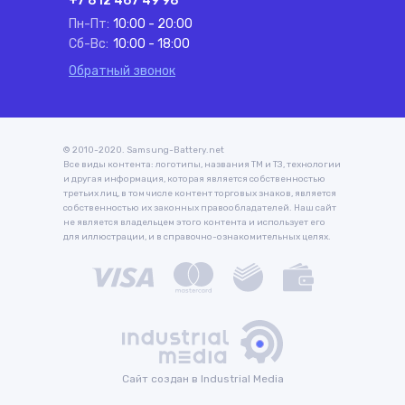
+7 812 467 49 98
Пн-Пт:
10:00 - 20:00
Сб-Вс:
10:00 - 18:00
Обратный звонок
© 2010-2020. Samsung-Battery.net
Все виды контента: логотипы, названия ТМ и ТЗ, технологии
и другая информация, которая является собственностью
третьих лиц, в том числе контент торговых знаков, является
собственностью их законных правообладателей. Наш сайт
не является владельцем этого контента и использует его
для иллюстрации, и в справочно-ознакомительных целях.
Сайт создан в Industrial Media