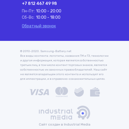
+7 812 467 49 98
Пн-Пт:
10:00 - 20:00
Сб-Вс:
10:00 - 18:00
Обратный звонок
© 2010-2020. Samsung-Battery.net
Все виды контента: логотипы, названия ТМ и ТЗ, технологии
и другая информация, которая является собственностью
третьих лиц, в том числе контент торговых знаков, является
собственностью их законных правообладателей. Наш сайт
не является владельцем этого контента и использует его
для иллюстрации, и в справочно-ознакомительных целях.
Сайт создан в Industrial Media