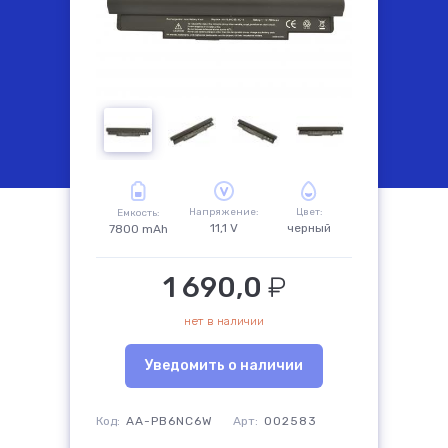
комплектующие
Напряжение:
Цвет:
Емкость:
11,1 V
черный
7800 mAh
1 690,0
₽
нет в наличии
Уведомить о наличии
Код:
AA-PB6NC6W
Арт:
002583