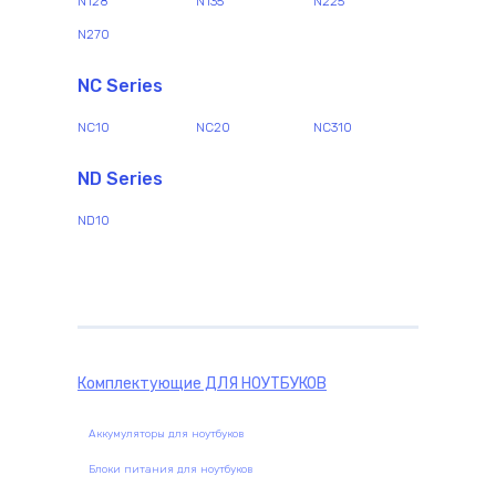
N128
N135
N225
N270
NC Series
NC10
NC20
NC310
ND Series
ND10
Комплектующие
ДЛЯ НОУТБУКОВ
Аккумуляторы для ноутбуков
Блоки питания для ноутбуков