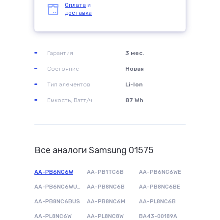
Оплата
и
доставка
Гарантия
3 мес.
Состояние
Новая
Тип элементов
Li-Ion
Емкость, Ватт/ч
87 Wh
Все аналоги Samsung 01575
AA-PB6NC6W
AA-PB1TC6B
AA-PB6NC6WE
AA-PB6NC6WUS
AA-PB8NC6B
AA-PB8NC6BE
AA-PB8NC6BUS
AA-PB8NC6M
AA-PL8NC6B
AA-PL8NC6W
AA-PL8NC8W
BA43-00189A