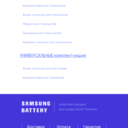
Аккумуляторы для планшетов
Блоки питания для планшетов
Модули для планшетов
Тачскрины для планшетов
Разъемы питания для планшетов
УНИВЕРСАЛЬНЫЕ
комплектующие
Блоки питания для мониторов
Аккумуляторы для пылесосов
комплектующие
для цифровой техники
Доставка
Оплата
Гарантия