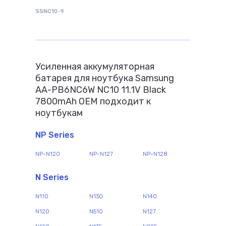
SSNC10-9
Усиленная аккумуляторная
батарея для ноутбука Samsung
AA-PB6NC6W NC10 11.1V Black
7800mAh OEM подходит к
ноутбукам
NP Series
NP-N120
NP-N127
NP-N128
N Series
N110
N130
N140
N120
N510
N127