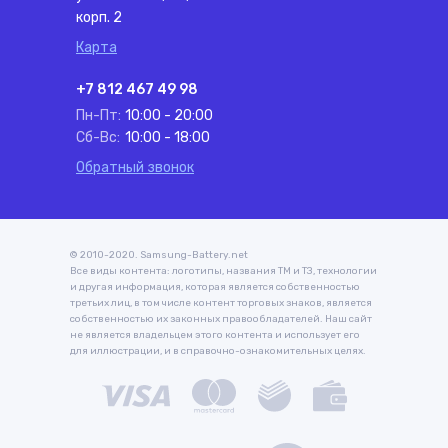
корп. 2
Карта
+7 812 467 49 98
Пн-Пт:
10:00 - 20:00
Сб-Вс:
10:00 - 18:00
Обратный звонок
© 2010-2020. Samsung-Battery.net
Все виды контента: логотипы, названия ТМ и ТЗ, технологии
и другая информация, которая является собственностью
третьих лиц, в том числе контент торговых знаков, является
собственностью их законных правообладателей. Наш сайт
не является владельцем этого контента и использует его
для иллюстрации, и в справочно-ознакомительных целях.