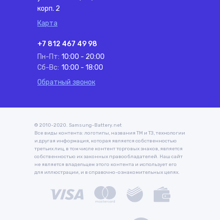
корп. 2
Карта
+7 812 467 49 98
Пн-Пт:
10:00 - 20:00
Сб-Вс:
10:00 - 18:00
Обратный звонок
© 2010-2020. Samsung-Battery.net
Все виды контента: логотипы, названия ТМ и ТЗ, технологии
и другая информация, которая является собственностью
третьих лиц, в том числе контент торговых знаков, является
собственностью их законных правообладателей. Наш сайт
не является владельцем этого контента и использует его
для иллюстрации, и в справочно-ознакомительных целях.