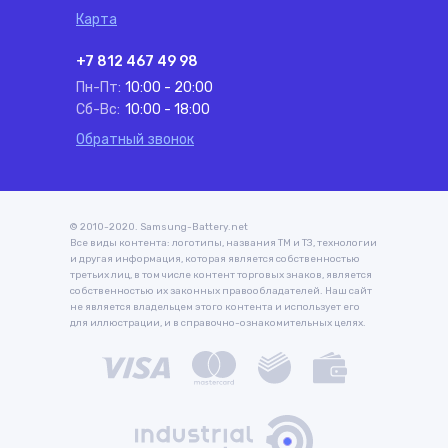
Карта
+7 812 467 49 98
Пн-Пт:
10:00 - 20:00
Сб-Вс:
10:00 - 18:00
Обратный звонок
© 2010-2020. Samsung-Battery.net
Все виды контента: логотипы, названия ТМ и ТЗ, технологии
и другая информация, которая является собственностью
третьих лиц, в том числе контент торговых знаков, является
собственностью их законных правообладателей. Наш сайт
не является владельцем этого контента и использует его
для иллюстрации, и в справочно-ознакомительных целях.