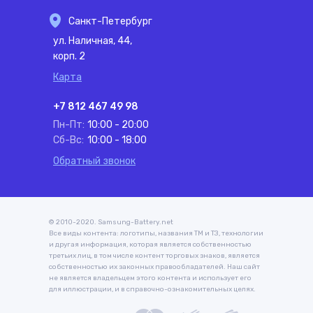
Санкт-Петербург
ул. Наличная, 44,
корп. 2
Карта
+7 812 467 49 98
Пн-Пт:
10:00 - 20:00
Сб-Вс:
10:00 - 18:00
Обратный звонок
© 2010-2020. Samsung-Battery.net
Все виды контента: логотипы, названия ТМ и ТЗ, технологии
и другая информация, которая является собственностью
третьих лиц, в том числе контент торговых знаков, является
собственностью их законных правообладателей. Наш сайт
не является владельцем этого контента и использует его
для иллюстрации, и в справочно-ознакомительных целях.