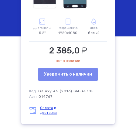
комплектующие
Диагональ:
Разрешение:
Цвет:
5,2"
1920x1080
белый
2 385,0
₽
нет в наличии
Уведомить о наличии
Код:
Galaxy A5 (2016) SM-A510F
Арт:
014767
Оплата
и
доставка