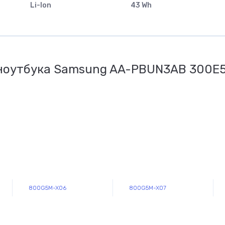
Li-Ion
43 Wh
ноутбука Samsung AA-PBUN3AB 300E5K
800G5M-X06
800G5M-X07