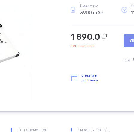
Емкость:
Н
3900 mAh
1
1 890,0
₽
У
нет в наличии
Код:
Оплата
и
доставка
Тип элементов
Емкость, Ватт/ч