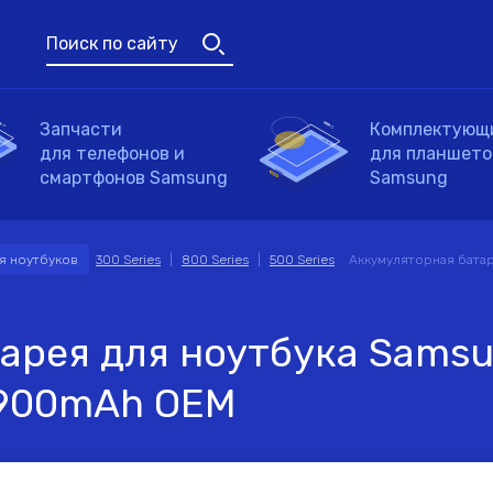
Поиск по сайту
Запчасти
Комплектующ
для телефонов и
для планшето
мартфонов
Для планшетов
Универсальные аксессуары
смартфонов Samsung
Samsung
|
|
я ноутбуков
Аккумуляторная батар
300 Series
800 Series
500 Series
Блоки питания для
Тачскрины для
Блоки питания для
Аккумуляторы для
Модули и экр
Модули для
Клавиатуры
ноутбуков
смартфонов
планшетов
пылесосов
для смартфон
планшетов
тарея для ноутбука Sams
вание устройства, модель или сери
пчасти
мплектующие
мплектующие
 3900mAh OEM
мплектующие
Петли для
Вентиляторы
ноутбуков
(кулеры)