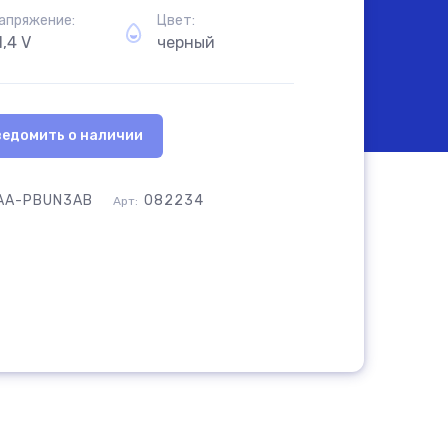
самовывоз товара из офиса
апряжение:
Цвет:
Сб-Вс:
10.00 - 18.00
1,4 V
черный
самовывоз товара из офиса
ведомить о наличии
AA-PBUN3AB
082234
Арт: