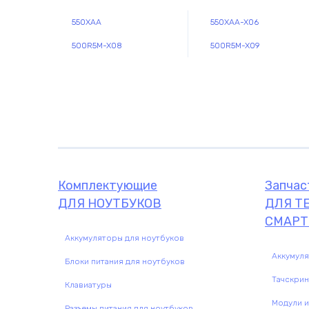
550XAA
550XAA-X06
500R5M-X08
500R5M-X09
Комплектующие
Запчасти
Комплектующие
Запчас
ДЛЯ НОУТБУКОВ
ДЛЯ Т
СМАРТ
Аккумуляторы для ноутбуков
Аккумул
Блоки питания для ноутбуков
Тачскри
Клавиатуры
Модули и
Разъемы питания для ноутбуков