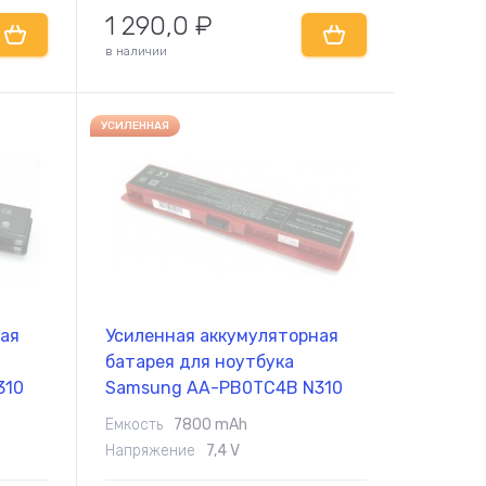
1 290,0
₽
в наличии
УСИЛЕННАЯ
ная
Усиленная аккумуляторная
батарея для ноутбука
310
Samsung AA-PB0TC4B N310
7.4V Red 7800mAh OEM
Емкость
7800 mAh
Напряжение
7,4 V