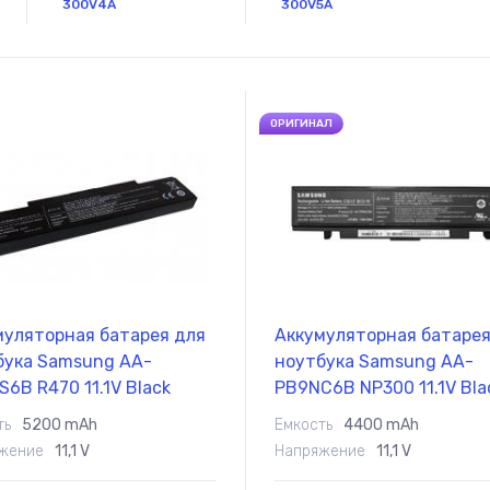
300V4A
300V5A
ОРИГИНАЛ
муляторная батарея для
Аккумуляторная батарея
бука Samsung AA-
ноутбука Samsung AA-
6B R470 11.1V Black
PB9NC6B NP300 11.1V Bla
mAh OEM
4400mAh Orig
ть
5200 mAh
Емкость
4400 mAh
жение
11,1 V
Напряжение
11,1 V