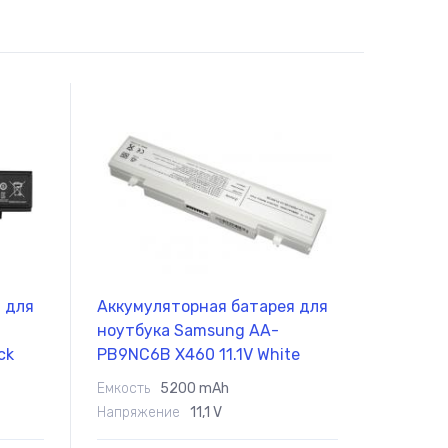
самовывоз товара из офиса
Сб-Вс:
10.00 - 18.00
самовывоз товара из офиса
 для
Аккумуляторная батарея для
ноутбука Samsung AA-
ck
PB9NC6B X460 11.1V White
5200mAh OEM
Емкость
5200 mAh
Напряжение
11,1 V