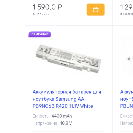
1 590,0
₽
1 2
в наличии
в нали
ОРИГИНАЛ
Аккумуляторная батарея для
Акку
ноутбука Samsung AA-
ноут
PB9NC6B R420 11.1V White
PBUN3
4400mAh Orig
3900
Емкость
4400 mAh
Емкос
Напряжение
10,8 V
Напря