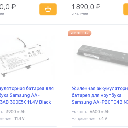
90,0
₽
1 890,0
₽
чии
в наличии
УСИЛЕННАЯ
муляторная батарея для
Усиленная аккумулятор
бука Samsung AA-
батарея для ноутбука
AB 300E5K 11.4V Black
Samsung AA-PB0TC4B N
mAh OEM
7.4V Black 6600mAh OEM
ть
3900 mAh
Емкость
6600 mAh
жение
11,4 V
Напряжение
7,4 V