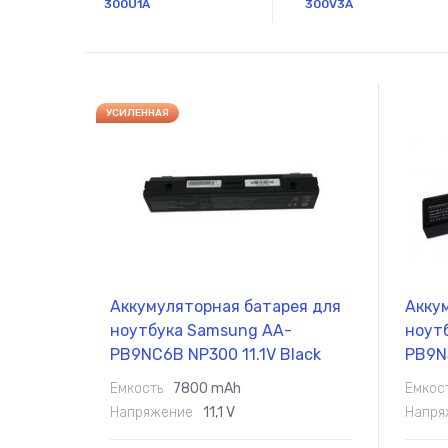
300U1A
300V3A
УСИЛЕННАЯ
Аккумуляторная батарея для
Акку
ноутбука Samsung AA-
ноут
PB9NC6B NP300 11.1V Black
PB9NS
7800mAh OEM
5200
Емкость
7800 mAh
Емкос
Напряжение
11,1 V
Напря