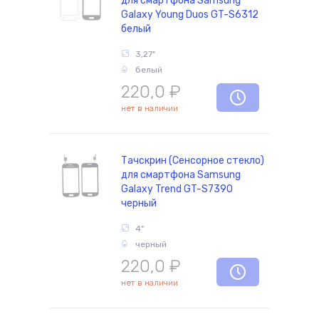
для смартфона Samsung
Galaxy Young Duos GT-S6312
белый
3,27"
белый
220,0
₽
нет в наличии
Тачскрин (Сенсорное стекло)
для смартфона Samsung
Galaxy Trend GT-S7390
черный
4"
черный
220,0
₽
нет в наличии