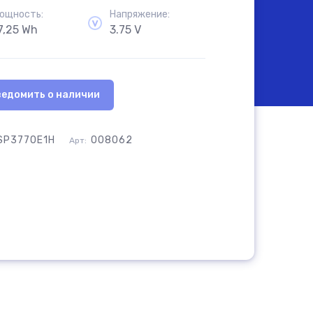
самовывоз товара из офиса
ощность:
Напряжение:
Сб-Вс:
10.00 - 18.00
7,25 Wh
3.75 V
самовывоз товара из офиса
ведомить о наличии
SP3770E1H
008062
Арт: