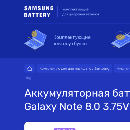
Выберите устройство
Комплектующие
для ноутбуков
Для ноутбуков
Для с
Комплектующие для планшетов Samsung
Аккуму
Аккумуляторы для
Аккумуляторы для
Аккумуляторы для
Блоки питания для
Orig
ноутбуков
смартфонов
планшетов
мониторов
Аккумуляторная бат
Введите наз
За
Ко
Ко
Galaxy Note 8.0 3.75
ко
Шлейфы для
Разъемы питания
ноутбуков
для планшетов