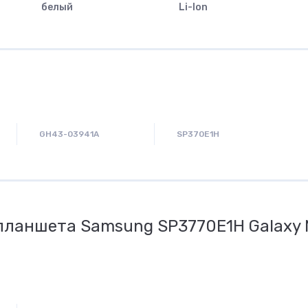
белый
Li-Ion
GH43-03941A
SP370E1H
планшета Samsung SP3770E1H Galaxy N