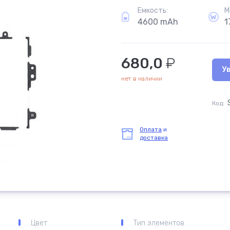
Емкость:
М
4600 mAh
1
680,0
₽
У
нет в наличии
Код:
Оплата
и
доставка
Цвет
Тип элементов