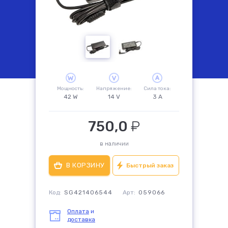
комплектующие
Мощность:
Напряжение:
Сила тока:
42 W
14 V
3 А
750,0
₽
в наличии
Быстрый заказ
Код:
SG421406544
Арт:
059066
Оплата
и
доставка