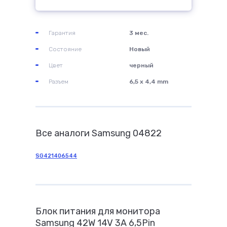
Гарантия
3 мес.
Состояние
Новый
Цвет
черный
Разъем
6,5 x 4,4 mm
Все аналоги Samsung 04822
SG421406544
Блок питания для монитора
Samsung 42W 14V 3A 6,5Pin