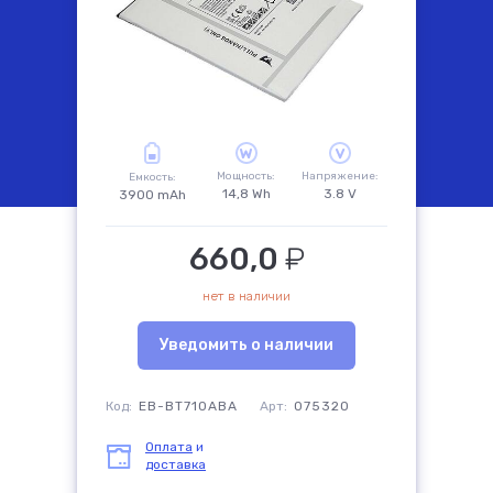
комплектующие
Мощность:
Напряжение:
Емкость:
14,8 Wh
3.8 V
3900 mAh
660,0
₽
нет в наличии
Уведомить о наличии
Код:
EB-BT710ABA
Арт:
075320
Оплата
и
доставка