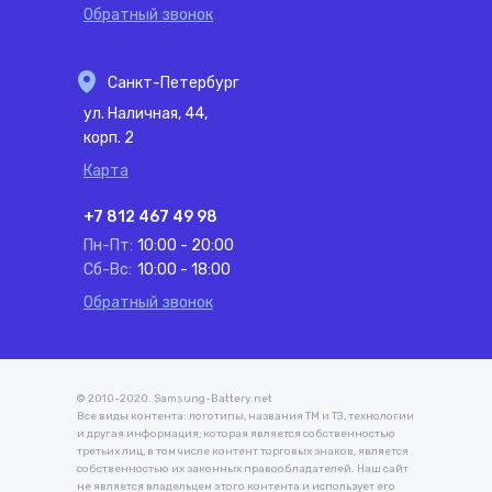
Обратный звонок
Санкт-Петербург
ул. Наличная, 44,
корп. 2
Карта
+7 812 467 49 98
Пн-Пт:
10:00 - 20:00
Сб-Вс:
10:00 - 18:00
Обратный звонок
© 2010-2020. Samsung-Battery.net
Все виды контента: логотипы, названия ТМ и ТЗ, технологии
и другая информация, которая является собственностью
третьих лиц, в том числе контент торговых знаков, является
собственностью их законных правообладателей. Наш сайт
не является владельцем этого контента и использует его