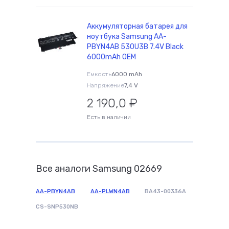
Аккумуляторная батарея для
ноутбука Samsung AA-
PBYN4AB 530U3B 7.4V Black
6000mAh OEM
Емкость
6000 mAh
Напряжение
7,4 V
2 190,0
₽
Есть в наличии
Все аналоги Samsung 02669
AA-PBYN4AB
AA-PLWN4AB
BA43-00336A
CS-SNP530NB