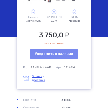
комплектующие
Напряжение:
Цвет:
Емкость:
7,2 V
черный
6890 mAh
3 750,0
₽
нет в наличии
Уведомить о наличии
Код:
AA-PLWN4AB
Арт:
011494
Оплата
и
доставка
Гарантия
3 мес.
Состояние
Новая