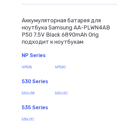
Аккумуляторная батарея для
ноутбука Samsung AA-PLWN4AB
P50 7.5V Black 6890mAh Orig
подходит к ноутбукам
NP Series
NP535
NP530
530 Series
530U3B
530U3C
535 Series
535U3C