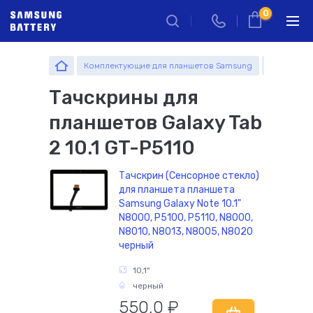
0
Комплектующие для планшетов Samsung
Москва
Санкт-Петербург
Тачскрины
Запчасти
Комплектующие
Комплектующие
Тачскрины для
г. Москва, ул. Ткацкая, 5с3 (м.
комплектующие
Введите название устройства, модель или серию
Семеновская)
планшетов Galaxy Tab
Вход через стеклянные раздвижные двери под
вывеской "Смарт сервис".
2 10.1 GT-P5110
+7 495 414 28 79
Тачскрин (Сенсорное стекло)
Обратный звонок
для планшета планшета
Samsung Galaxy Note 10.1"
Пн-Пт:
Пн-Пт:
Сб-Вс:
N8000, P5100, P5110, N8000,
10.00 - 18.00
10.00 - 20.00
10.00 - 18.00
N8010, N8013, N8005, N8020
Запчасти
оформление
самовывоз
самовывоз
черный
заказов по
товара из
товара из
телефону
офиса
офиса
10,1"
черный
550,0
₽