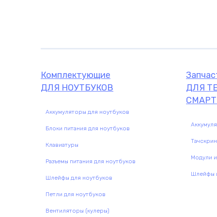
Комплектующие
Запчасти
Комплектующие
Запчас
ДЛЯ НОУТБУКОВ
ДЛЯ Т
СМАРТ
Аккумуляторы для ноутбуков
Аккумул
Блоки питания для ноутбуков
Тачскри
Клавиатуры
Модули и
Разъемы питания для ноутбуков
Шлейфы и
Шлейфы для ноутбуков
Петли для ноутбуков
Вентиляторы (кулеры)