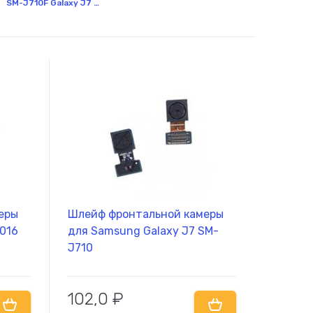
SM-J710F Galaxy J7 (2016)
самовывоз товара из офиса
Сб-Вс:
10.00 - 18.00
самовывоз товара из офиса
еры
Шлейф фронтальной камеры
2016
для Samsung Galaxy J7 SM-
J710
102,0
₽