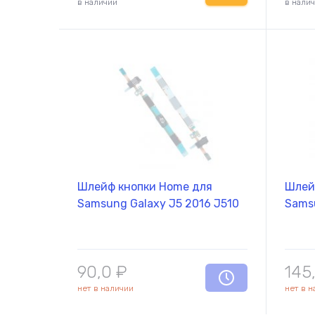
в наличии
в нали
Шлейф кнопки Home для
Шлей
Samsung Galaxy J5 2016 J510
Sams
90,0
₽
145
нет в наличии
нет в 