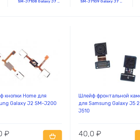
SM-J7108 Galaxy J7 (2016)
SM-J7109 Galaxy J7 (2016)
ф кнопки Home для
Шлейф фронтальной кам
ung Galaxy J2 SM-J200
для Samsung Galaxy J5 
J510
0
₽
40,0
₽