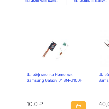
SM-J510FN/DS Galaxy J5 (2016)
SM-J510H/DS Galaxy J5 (2016)
Шлейф кнопки Home для
Шлей
Samsung Galaxy J1 SM-J100H
Sams
10,0
₽
40,