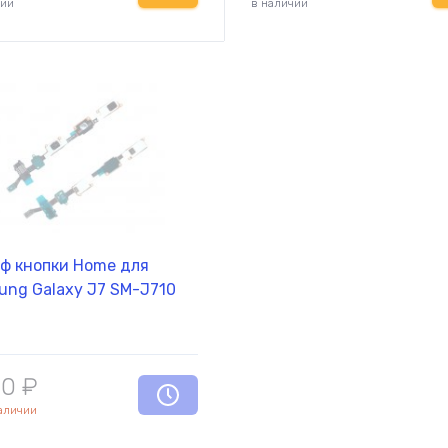
чии
в наличии
ф кнопки Home для
ung Galaxy J7 SM-J710
,0
₽
наличии