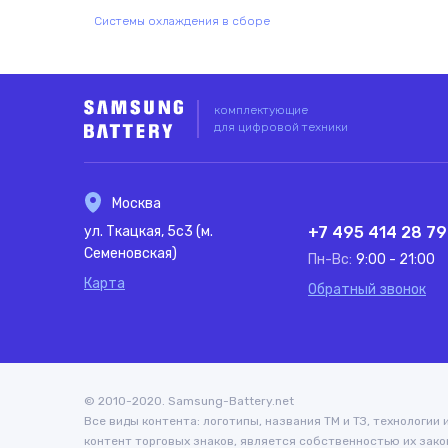
Системы охлаждения в сборе
комплектующие
для цифровой техники
Москва
ул. Ткацкая, 5с3 (м.
+7 495 414 28 79
Семеновская)
Пн-Вс:
9:00 - 21:00
Карта
Обратный звонок
© 2010-2020. Samsung-Battery.net
Все виды контента: логотипы, названия ТМ и ТЗ, технологии
контент торговых знаков, является собственностью их зако