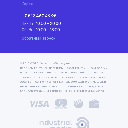
Карта
+7 812 467 49 98
Пн-Пт:
10:00 - 20:00
Сб-Вс:
10:00 - 18:00
Обратный звонок
© 2010-2020. Samsung-Battery.net
Все виды контента: логотипы, названия ТМ и ТЗ, технологии
и другая информация, которая является собственностью
третьих лиц, в том числе контент торговых знаков, является
собственностью их законных правообладателей. Наш сайт
не является владельцем этого контента и использует его
для иллюстрации, и в справочно-ознакомительных целях.