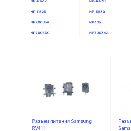
NP-R467
NP-R470
NP-R525
NP-R530
NP200B5A
NP305
NP700Z3C
NP700Z4A
Разъем питания Samsung
Разъ
RV411
Samsu