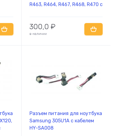
R463, R464, R467, R468, R470 с
кабелем HY-SA002
0Z4A,
300,0
₽
J082
в наличии
тбука
Разъем питания для ноутбука
X120,
Samsung 305U1A с кабелем
с
HY-SA008