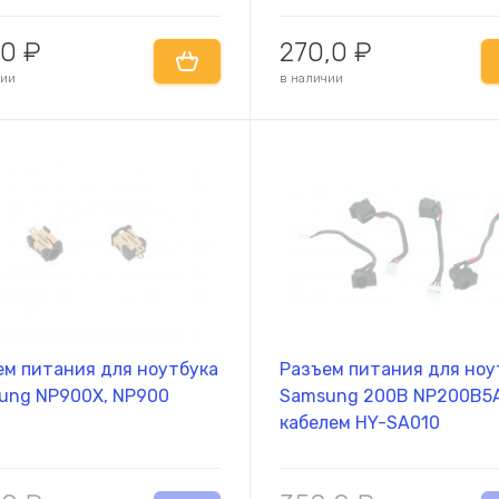
,0
₽
270,0
₽
чии
в наличии
ем питания для ноутбука
Разъем питания для ноу
Комплектующие
ung NP900X, NP900
Samsung 200B NP200B5A
комплектую
кабелем HY-SA010