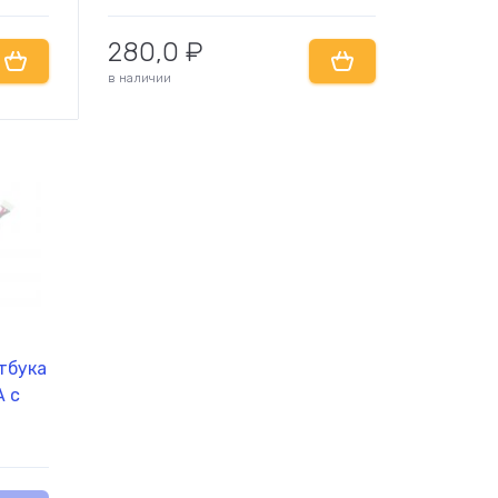
280,0
₽
в наличии
тбука
 с
щие