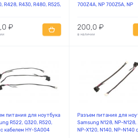
, R428, R430, R480, R525,
700Z4A, NP 700Z5A, NP
 RV510, SF510, Samsung
700Z5B, NP 700G7A, NP
70 NP-R530, NP-R580
700G7C, NP700Z3A, NP70
,0
₽
200,0
₽
7
NP700Z5A, NP700Z5B,
NP700G7A, NP700G7C, P
чии
в наличии
ем питания для ноутбука
Разъем питания для ноу
ng R522, Q320, R520,
Samsung N128, NP-N128, 
 с кабелем HY-SA004
NP-X120, N140, NP-N140 
кабелем HY-SA006