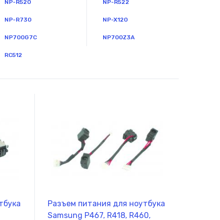
NP-R520
NP-R522
самовывоз товара из офиса
Сб-Вс:
10.00 - 18.00
NP-R730
NP-X120
самовывоз товара из офиса
NP700G7C
NP700Z3A
RC512
тбука
Разъем питания для ноутбука
Samsung P467, R418, R460,