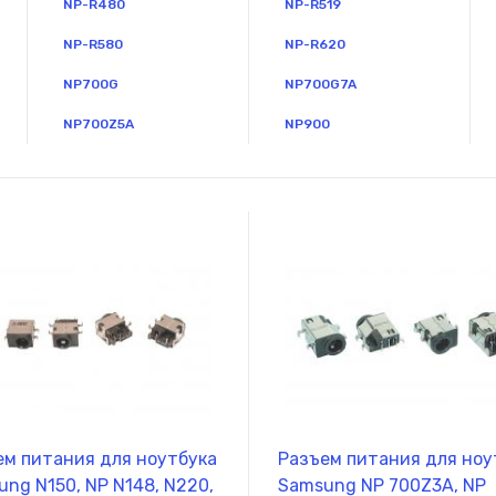
NP-R480
NP-R519
NP-R580
NP-R620
NP700G
NP700G7A
NP700Z5A
NP900
ем питания для ноутбука
Разъем питания для ноу
ng N150, NP N148, N220,
Samsung NP 700Z3A, NP