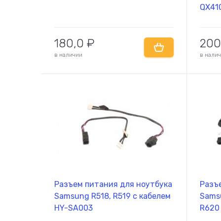
QX410
R730,
NP-4
180,0
₽
200
PJ07
в наличии
в нали
Разъем питания для ноутбука
Разъ
Samsung R518, R519 с кабелем
Samsu
HY-SA003
R620