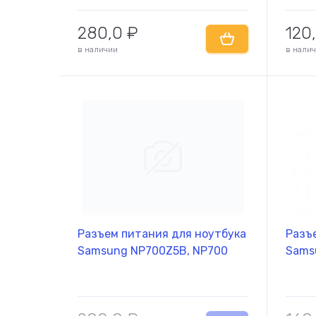
280,0
₽
120
в наличии
в нали
Разъем питания для ноутбука
Разъ
Комплектующие
Запчасти
Samsung NP700Z5B, NP700
Sams