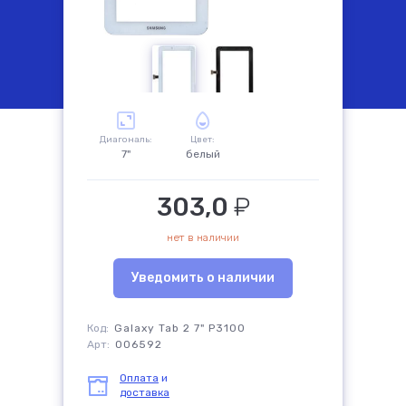
комплектующие
Диагональ:
Цвет:
7"
белый
303,0
₽
нет в наличии
Уведомить о наличии
Код:
Galaxy Tab 2 7" P3100
Арт:
006592
Оплата
и
доставка