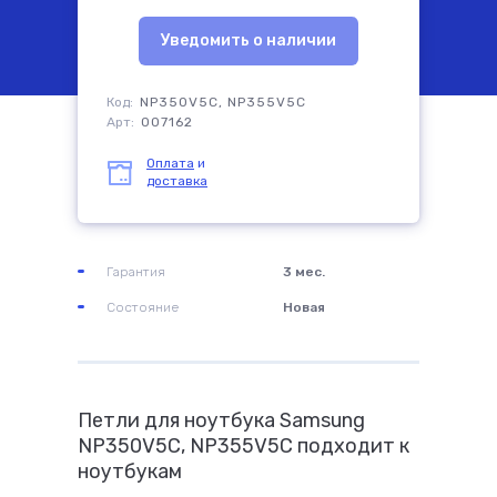
Уведомить о наличии
комплектующие
Код:
NP350V5C, NP355V5C
Арт:
007162
Оплата
и
доставка
Гарантия
3 мес.
Состояние
Новая
Петли для ноутбука Samsung
NP350V5C, NP355V5C подходит к
ноутбукам