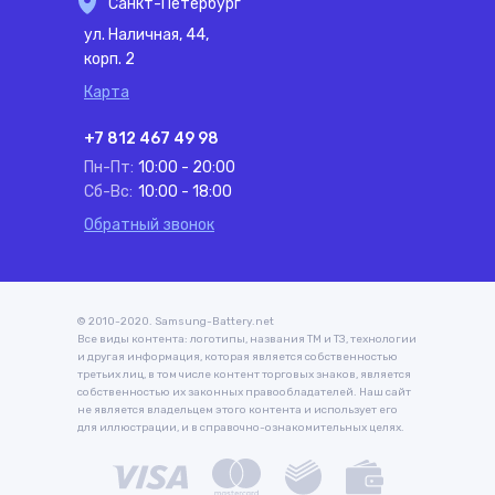
Санкт-Петербург
ул. Наличная, 44,
корп. 2
Карта
+7 812 467 49 98
Пн-Пт:
10:00 - 20:00
Сб-Вс:
10:00 - 18:00
Обратный звонок
© 2010-2020. Samsung-Battery.net
Все виды контента: логотипы, названия ТМ и ТЗ, технологии
и другая информация, которая является собственностью
третьих лиц, в том числе контент торговых знаков, является
собственностью их законных правообладателей. Наш сайт
не является владельцем этого контента и использует его
для иллюстрации, и в справочно-ознакомительных целях.