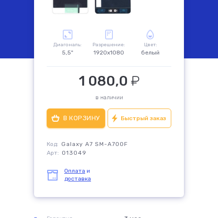
комплектующие
Диагональ:
Разрешение:
Цвет:
5,5"
1920x1080
белый
1 080,0
₽
в наличии
Быстрый заказ
Код:
Galaxy A7 SM-A700F
Арт:
013049
Оплата
и
доставка