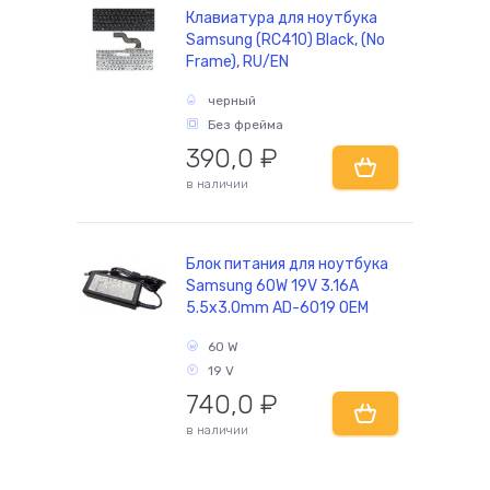
Клавиатура для ноутбука
Samsung (RC410) Black, (No
Frame), RU/EN
черный
Без фрейма
390,0
₽
в наличии
Блок питания для ноутбука
Samsung 60W 19V 3.16A
5.5x3.0mm AD-6019 OEM
60 W
19 V
740,0
₽
в наличии