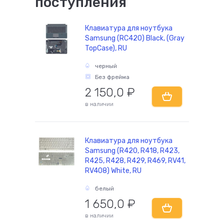
поступления
Клавиатура для ноутбука
Samsung (RC420) Black, (Gray
TopCase), RU
черный
Без фрейма
2 150,0
₽
в наличии
Клавиатура для ноутбука
Samsung (R420, R418, R423,
R425, R428, R429, R469, RV41,
RV408) White, RU
белый
1 650,0
₽
в наличии