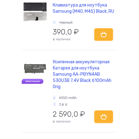
Клавиатура для ноутбука
Samsung (M40, M45) Black, RU
черный
390,0
₽
в наличии
Усиленная аккумуляторная
батарея для ноутбука
Samsung AA-PBYN4AB
530U3B 7.4V Black 6100mAh
ОРИГИНАЛ
Orig
6100 mAh
7,4 V
2 590,0
₽
в наличии