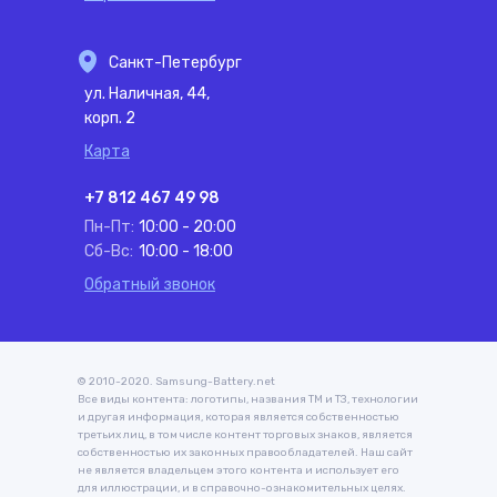
Санкт-Петербург
ул. Наличная, 44,
корп. 2
Карта
+7 812 467 49 98
Пн-Пт:
10:00 - 20:00
Сб-Вс:
10:00 - 18:00
Обратный звонок
© 2010-2020. Samsung-Battery.net
Все виды контента: логотипы, названия ТМ и ТЗ, технологии
и другая информация, которая является собственностью
третьих лиц, в том числе контент торговых знаков, является
собственностью их законных правообладателей. Наш сайт
не является владельцем этого контента и использует его
для иллюстрации, и в справочно-ознакомительных целях.