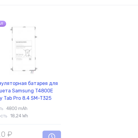
АЛ
муляторная батарея для
шета Samsung T4800E
y Tab Pro 8.4 SM-T325
White 4800mAh Orig
ть
4800 mAh
сть
18,24 Wh
,0
₽