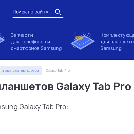
Поиск по сайту
Запчасти
Комплектующ
для телефонов и
для планшето
мартфонов
Для планшетов
Универсальные аксессуары
смартфонов Samsung
Samsung
ляторы для планшетов
Galaxy Tab Pro
Блоки питания для
Тачскрины для
Блоки питания для
Аккумуляторы для
Модули и экр
Модули для
Клавиатуры
ноутбуков
смартфонов
планшетов
пылесосов
для смартфон
планшетов
ланшетов Galaxy Tab Pro
вание устройства, модель или сери
пчасти
мплектующие
мплектующие
ung Galaxy Tab Pro:
мплектующие
Петли для
Вентиляторы
ноутбуков
(кулеры)