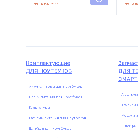
нет в наличии
нет в 
Комплектующие
Запчас
ДЛЯ НОУТБУКОВ
ДЛЯ Т
СМАРТ
Аккумуляторы для ноутбуков
Аккумул
Блоки питания для ноутбуков
Комплектующие
Запчасти
Тачскри
Клавиатуры
Модули и
Разъемы питания для ноутбуков
Шлейфы и
Шлейфы для ноутбуков