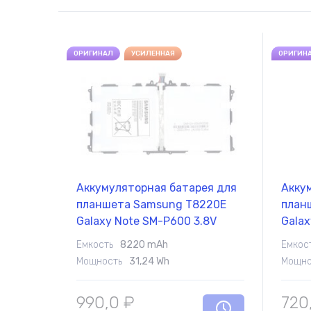
ОРИГИНАЛ
УСИЛЕННАЯ
ОРИГИН
Аккумуляторная батарея для
Акку
планшета Samsung T8220E
план
Galaxy Note SM-P600 3.8V
Galax
White 8220mAh Orig
3.8V 
Емкость
8220 mAh
Емкос
Мощность
31,24 Wh
Мощно
990,0
₽
720