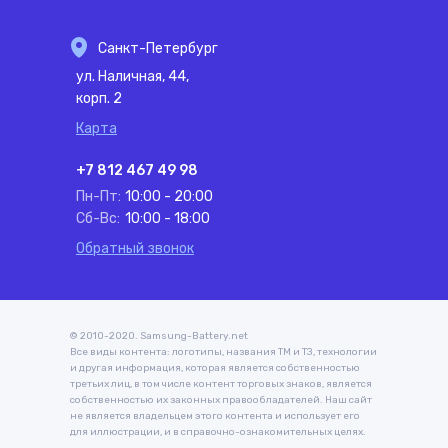
Санкт-Петербург
ул. Наличная, 44,
корп. 2
Карта
+7 812 467 49 98
Пн-Пт:
10:00 - 20:00
Сб-Вс:
10:00 - 18:00
Обратный звонок
© 2010-2020. Samsung-Battery.net
Все виды контента: логотипы, названия ТМ и ТЗ, технологии
и другая информация, которая является собственностью
третьих лиц, в том числе контент торговых знаков, является
собственностью их законных правообладателей. Наш сайт
не является владельцем этого контента и использует его
для иллюстрации, и в справочно-ознакомительных целях.