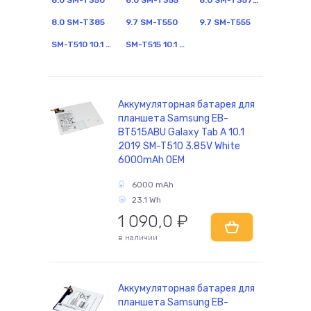
8.0 SM-T350
8.0 SM-T355
8.0 SM-T357W
8.0 SM-T385
9.7 SM-T550
9.7 SM-T555
SM-T510 10.1 2019
SM-T515 10.1 2019
комплектующие
Аккумуляторная батарея для
планшета Samsung EB-
BT515ABU Galaxy Tab A 10.1
2019 SM-T510 3.85V White
6000mAh OEM
6000 mAh
23.1 Wh
1 090,0
₽
в наличии
Аккумуляторная батарея для
планшета Samsung EB-