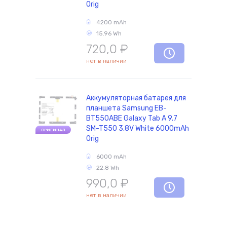
Orig
4200 mAh
15.96 Wh
720,0
₽
нет в наличии
Аккумуляторная батарея для
планшета Samsung EB-
BT550ABE Galaxy Tab A 9.7
SM-T550 3.8V White 6000mAh
ОРИГИНАЛ
Orig
6000 mAh
22.8 Wh
990,0
₽
нет в наличии