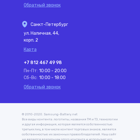
Обратный звонок
Санкт-Петербург
ул. Наличная, 44,
корп. 2
Карта
+7 812 467 49 98
Пн-Пт:
10:00 - 20:00
Сб-Вс:
10:00 - 18:00
Обратный звонок
© 2010-2020. Samsung-Battery.net
Все виды контента: логотипы, названия ТМ и ТЗ, технологии
и другая информация, которая является собственностью
третьих лиц, в том числе контент торговых знаков, является
собственностью их законных правообладателей. Наш сайт
не является владельцем этого контента и использует его