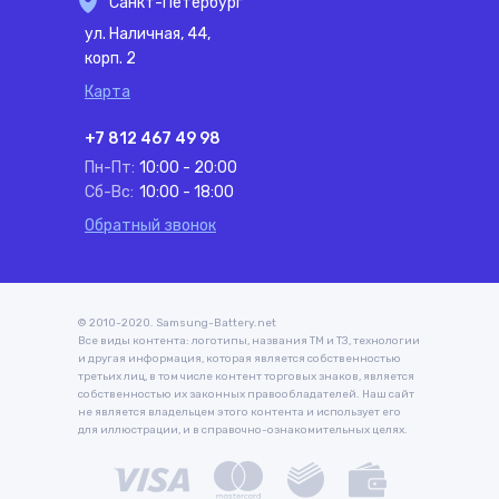
Санкт-Петербург
ул. Наличная, 44,
корп. 2
Карта
+7 812 467 49 98
Пн-Пт:
10:00 - 20:00
Сб-Вс:
10:00 - 18:00
Обратный звонок
© 2010-2020. Samsung-Battery.net
Все виды контента: логотипы, названия ТМ и ТЗ, технологии
и другая информация, которая является собственностью
третьих лиц, в том числе контент торговых знаков, является
собственностью их законных правообладателей. Наш сайт
не является владельцем этого контента и использует его
для иллюстрации, и в справочно-ознакомительных целях.