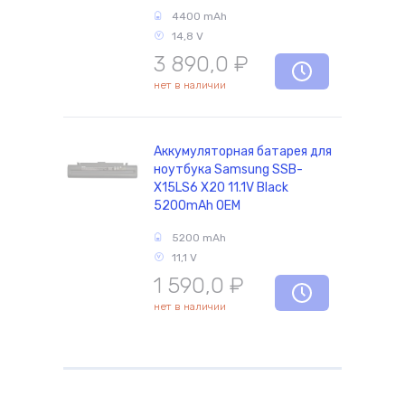
4400 mAh
14,8 V
3 890,0
₽
комплектующие
нет в наличии
Аккумуляторная батарея для
ноутбука Samsung SSB-
X15LS6 X20 11.1V Black
5200mAh OEM
5200 mAh
11,1 V
1 590,0
₽
нет в наличии